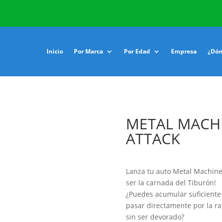
Inicio
Por Marca
Por Edad
Empresa
¿Dón
METAL MACHI
ATTACK
Lanza tu auto
Metal Machin
ser la carnada del Tiburón!
¿Puedes acumular suficiente 
pasar directamente por la ra
sin ser devorado?