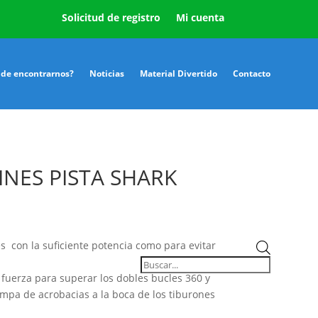
Solicitud de registro
Mi cuenta
de encontrarnos?
Noticias
Material Divertido
Contacto
NES PISTA SHARK
Búsqueda
es
con la suficiente potencia como para evitar
de
productos
fuerza para superar los dobles bucles 360 y
mpa de acrobacias a la boca de los tiburones