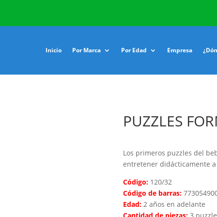
Inicio
Por Marca
Por Edad
Empresa
¿Dón
PUZZLES FOR
Los primeros puzzles del beb
entretener didácticamente a
Código:
120/32
Código de barras:
77305490
Edad:
2 años en adelante
Cantidad de piezas:
3 puzzle