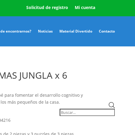
Solicitud de registro
Mi cuenta
de encontrarnos?
Noticias
Material Divertido
Contacto
MAS JUNGLA x 6
é para fomentar el desarrollo cognitivo y
 los más pequeños de la casa.
Búsqueda
de
productos
04216
s de 2 piezas y 3 puzzles de 3 piezas