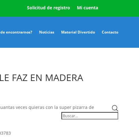
Solicitud de registro
Mi cuenta
de encontrarnos?
Noticias
Material Divertido
Contacto
LE FAZ EN MADERA
Búsqueda
 cuantas veces quieras con la super pizarra de
de
productos
03783