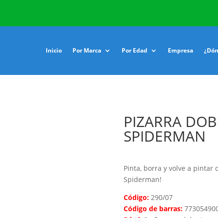
Inicio
Por Marca
Por Edad
Empresa
¿Dón
PIZARRA DOB
SPIDERMAN
Pinta, borra y volve a pintar
Spiderman!
Código:
290/07
Código de barras:
77305490