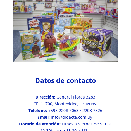
Datos de contacto
Dirección:
General Flores 3283
CP: 11700, Montevideo, Uruguay.
Teléfono:
+598 2208 7063 / 2208 7826
Email:
info@didacta.com.uy
Horario de atención:
Lunes a Viernes de 9:00 a
12:30hs y de 13:30 a 18hs