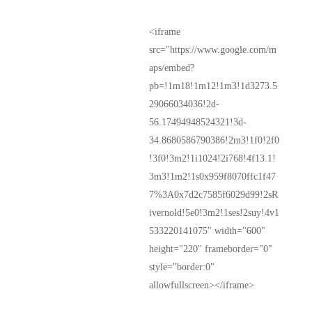
<iframe
src="https://www.google.com/m
aps/embed?
pb=!1m18!1m12!1m3!1d3273.5
29066034036!2d-
56.17494948524321!3d-
34.8680586790386!2m3!1f0!2f0
!3f0!3m2!1i1024!2i768!4f13.1!
3m3!1m2!1s0x959f8070ffc1f47
7%3A0x7d2c7585f6029d99!2sR
ivernold!5e0!3m2!1ses!2suy!4v1
533220141075" width="600"
height="220" frameborder="0"
style="border:0"
allowfullscreen></iframe>