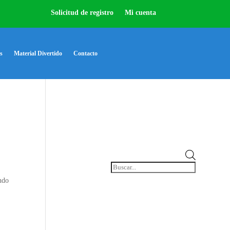
Solicitud de registro
Mi cuenta
s
Material Divertido
Contacto
Búsqueda
de
productos
ndo