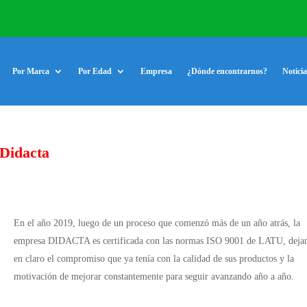
Por Marca
Por Edad
Empresa
¿Dónde encontrarnos?
Noticia
 Didacta
En el año 2019, luego de un proceso que comenzó más de un año atrás, la
empresa DIDACTA es certificada con las normas ISO 9001 de LATU, deja
en claro el compromiso que ya tenía con la calidad de sus productos y la
motivación de mejorar constantemente para seguir avanzando año a año.